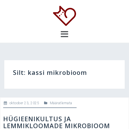
Skip
to
content
Silt:
kassi mikrobioom
oktoober 23, 2025
Määratlemata
HÜGIEENIKULTUS JA
LEMMIKLOOMADE MIKROBIOOM