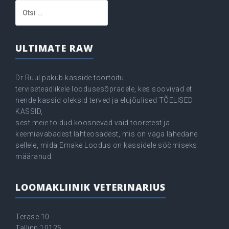
Otsi:
ULTIMATE RAW
Dr Ruul pakub kasside toortoitu
terviseteadlikele loodusesõpradele, kes soovivad et
nende kassid oleksid terved ja elujõulised TÕELISED
KASSID,
sest meie toidud koosnevad vaid tooretest ja
keemiavabadest lähteosadest, mis on väga lähedane
sellele, mida Emake Loodus on kassidele söömiseks
määranud.
LOOMAKLIINIK VETERINARIUS
Terase 10
Tallinn 10125