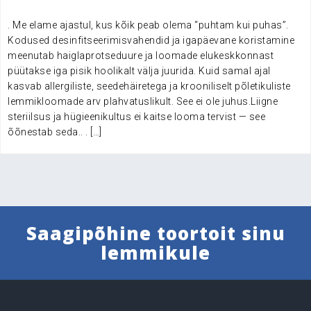
. Me elame ajastul, kus kõik peab olema “puhtam kui puhas”.
Kodused desinfitseerimisvahendid ja igapäevane koristamine
meenutab haiglaprotseduure ja loomade elukeskkonnast
püütakse iga pisik hoolikalt välja juurida. Kuid samal ajal
kasvab allergiliste, seedehäiretega ja krooniliselt põletikuliste
lemmikloomade arv plahvatuslikult. See ei ole juhus.Liigne
steriilsus ja hügieenikultus ei kaitse looma tervist — see
õõnestab seda.. . […]
Saagipõhine toortoit sinu
lemmikule