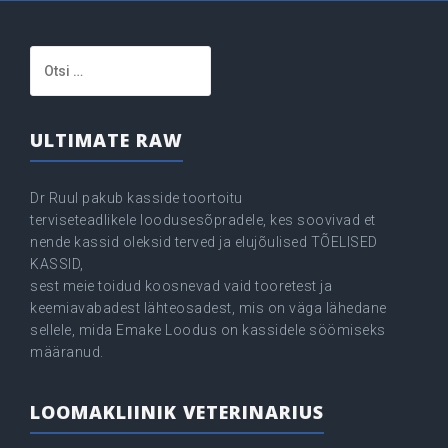
Otsi:
ULTIMATE RAW
Dr Ruul pakub kasside toortoitu
terviseteadlikele loodusesõpradele, kes soovivad et
nende kassid oleksid terved ja elujõulised TÕELISED
KASSID,
sest meie toidud koosnevad vaid tooretest ja
keemiavabadest lähteosadest, mis on väga lähedane
sellele, mida Emake Loodus on kassidele söömiseks
määranud.
LOOMAKLIINIK VETERINARIUS