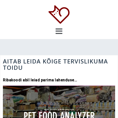
Skip
to
content
AITAB LEIDA KÕIGE TERVISLIKUMA
TOIDU
Ribakoodi abil leiad parima lahenduse…