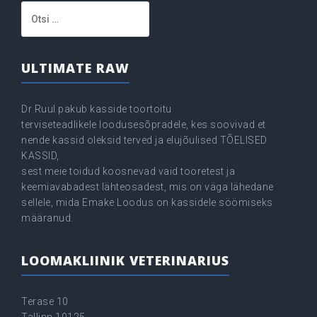
Otsi:
ULTIMATE RAW
Dr Ruul pakub kasside toortoitu
terviseteadlikele loodusesõpradele, kes soovivad et
nende kassid oleksid terved ja elujõulised TÕELISED
KASSID,
sest meie toidud koosnevad vaid tooretest ja
keemiavabadest lähteosadest, mis on väga lähedane
sellele, mida Emake Loodus on kassidele söömiseks
määranud.
LOOMAKLIINIK VETERINARIUS
Terase 10