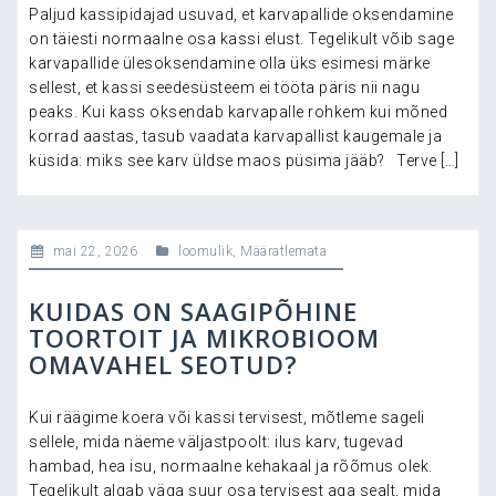
Paljud kassipidajad usuvad, et karvapallide oksendamine
on täiesti normaalne osa kassi elust. Tegelikult võib sage
karvapallide ülesoksendamine olla üks esimesi märke
sellest, et kassi seedesüsteem ei tööta päris nii nagu
peaks. Kui kass oksendab karvapalle rohkem kui mõned
korrad aastas, tasub vaadata karvapallist kaugemale ja
küsida: miks see karv üldse maos püsima jääb? Terve […]
mai 22, 2026
loomulik
,
Määratlemata
KUIDAS ON SAAGIPÕHINE
TOORTOIT JA MIKROBIOOM
OMAVAHEL SEOTUD?
Kui räägime koera või kassi tervisest, mõtleme sageli
sellele, mida näeme väljastpoolt: ilus karv, tugevad
hambad, hea isu, normaalne kehakaal ja rõõmus olek.
Tegelikult algab väga suur osa tervisest aga sealt, mida