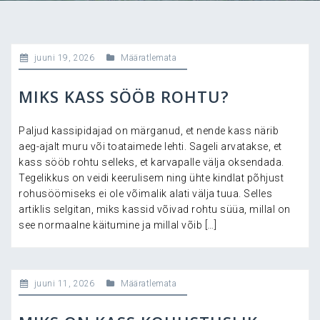
juuni 19, 2026
Määratlemata
MIKS KASS SÖÖB ROHTU?
Paljud kassipidajad on märganud, et nende kass närib
aeg-ajalt muru või toataimede lehti. Sageli arvatakse, et
kass sööb rohtu selleks, et karvapalle välja oksendada.
Tegelikkus on veidi keerulisem ning ühte kindlat põhjust
rohusöömiseks ei ole võimalik alati välja tuua. Selles
artiklis selgitan, miks kassid võivad rohtu süüa, millal on
see normaalne käitumine ja millal võib […]
juuni 11, 2026
Määratlemata