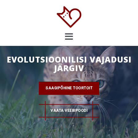
Skip
to
content
EVOLUTSIOONILISI VAJADUSI
JÄRGIV
SAAGIPÕHINE TOORTOIT
VAATA VEEBIPOODI