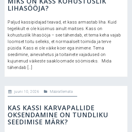
MIKS ON KASS KOHUSTUSLIK
LIHASÖÖJA?
Paljud kassipidajad teavad, et kass armastab liha. Kuid
tegelikult ei ole küsimus ainult maitses. Kass on
kohustuslik lihasööja – see tähendab, et tema keha vajab
loomset toitu selleks, et normaalselt toimida ja terve
püsida. Kass ei ole väike koer ega inimene. Tema
seedimine, ainevahetus ja toitainete vajadused on
kujunenud väikeste saakloomade söömiseks. Mida
tähendab […]
juuni 10, 2026
Määratlemata
KAS KASSI KARVAPALLIDE
OKSENDAMINE ON TUNDLIKU
SEEDIMISE MÄRK?