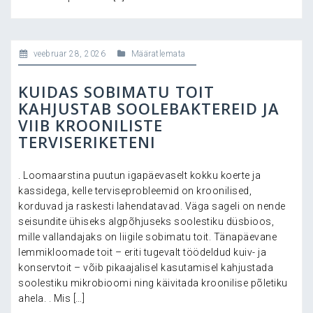
veebruar 28, 2026
Määratlemata
KUIDAS SOBIMATU TOIT
KAHJUSTAB SOOLEBAKTEREID JA
VIIB KROONILISTE
TERVISERIKETENI
. Loomaarstina puutun igapäevaselt kokku koerte ja
kassidega, kelle terviseprobleemid on kroonilised,
korduvad ja raskesti lahendatavad. Väga sageli on nende
seisundite ühiseks algpõhjuseks soolestiku düsbioos,
mille vallandajaks on liigile sobimatu toit. Tänapäevane
lemmikloomade toit – eriti tugevalt töödeldud kuiv- ja
konservtoit – võib pikaajalisel kasutamisel kahjustada
soolestiku mikrobioomi ning käivitada kroonilise põletiku
ahela. . Mis […]