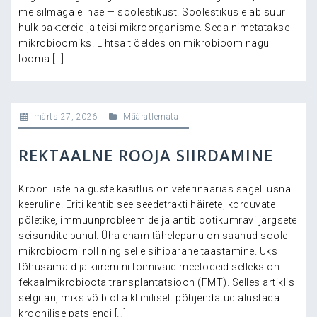
me silmaga ei näe — soolestikust. Soolestikus elab suur
hulk baktereid ja teisi mikroorganisme. Seda nimetatakse
mikrobioomiks. Lihtsalt öeldes on mikrobioom nagu
looma […]
märts 27, 2026
Määratlemata
REKTAALNE ROOJA SIIRDAMINE
Krooniliste haiguste käsitlus on veterinaarias sageli üsna
keeruline. Eriti kehtib see seedetrakti häirete, korduvate
põletike, immuunprobleemide ja antibiootikumravi järgsete
seisundite puhul. Üha enam tähelepanu on saanud soole
mikrobioomi roll ning selle sihipärane taastamine. Üks
tõhusamaid ja kiiremini toimivaid meetodeid selleks on
fekaalmikrobioota transplantatsioon (FMT). Selles artiklis
selgitan, miks võib olla kliiniliselt põhjendatud alustada
kroonilise patsiendi […]