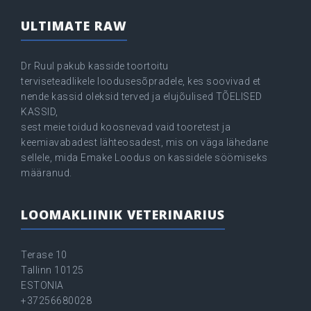
ULTIMATE RAW
Dr Ruul pakub kasside toortoitu
terviseteadlikele loodusesõpradele, kes soovivad et
nende kassid oleksid terved ja elujõulised TÕELISED
KASSID,
sest meie toidud koosnevad vaid tooretest ja
keemiavabadest lähteosadest, mis on väga lähedane
sellele, mida Emake Loodus on kassidele söömiseks
määranud.
LOOMAKLIINIK VETERINARIUS
Terase 10
Tallinn 10125
ESTONIA
+37256680028