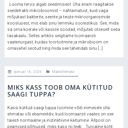
. Looma tervis algab seedimisest. Üha enam räägitakse
seedetrakti mikrobioomist – nähtamatust, kuid väga
mõjukast bakterite, seente ja teiste mikroorganismide
kooslusest, mis elab sinu lemmiku soolestikus. See, mida
sa oma koerale või kassile söödad, mõjutab otseselt seda
tasakaalu. Selles artiklis selgitame loomaarsti
vaatenurgast, kuidas toortoitmine ja mikrobioom on
omavahel seotud ning mida see tähendab sinu […]
jaanuar 16, 2026
Määratlemata
MIKS KASS TOOB OMA KÜTITUD
SAAGI TUPPA?
Kassi kütitud saagi tuppa toomine võib inimesele olla
ehmatav või ebameeldiv, kuid loomaarsti vaates on see
täiesti normaalne ja instinktiivne käitumine. Allpool on
peamised põhjused, miks kass nii teeb. . Turvaline koht