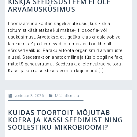
KISKJA SEEDESÜSTEEM EI OLE
ARVAMUSKÜSIMUS
Loomaarstina kohtan sageli arutelusid, kus kiskja
toitumist käsitletakse kui maitse-, filosoofia- või
usuküsimust. Arvatakse, et „igaüks leiab endale sobiva
lähenemise“ ja et erinevad toitumisviisid on lihtsalt
võrdsed valikud. Paraku ei tööta organismid arvamuste
alusel. Seedetrakt on anatoomiline ja füsioloogiline fakt,
mitte tõlgendusruum. . Seedetrakt ei ole neutraalne toru .
Kassi ja koera seedesüsteem on kujunenud […]
veebruar 3, 2026
Määratlemata
KUIDAS TOORTOIT MÕJUTAB
KOERA JA KASSI SEEDIMIST NING
SOOLESTIKU MIKROBIOOMI?