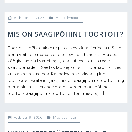
veebruar 19, 2026
Määratlemata
MIS ON SAAGIPÕHINE TOORTOIT?
Toortoitu mõistetakse tegelikkuses vägagi erinevalt. Selle
sõna võib tähendada väga erinevaid lähenemisi – alates
köögiviljade ja lisanditega „retseptidest” kuni tervete
saakloomadeni. See tekitab segadust nii loomaomanikes
kui ka spetsialistides. Käesolevas artiklis selgitan
loomaarsti vaatenurgast, mis on saagipõhine toortoit ning
sama oluline – mis see ei ole. . Mis on saagipõhine
toortoit? Saagipõhine toortoit on toitumisviis, […]
veebruar 9, 2026
Määratlemata