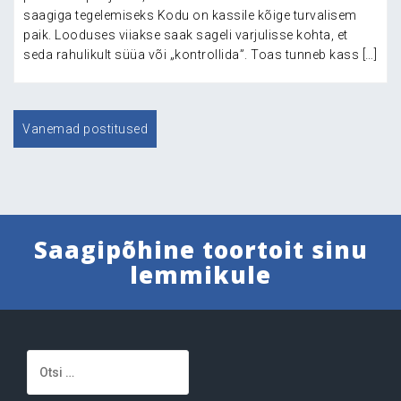
saagiga tegelemiseks Kodu on kassile kõige turvalisem
paik. Looduses viiakse saak sageli varjulisse kohta, et
seda rahulikult süüa või „kontrollida”. Toas tunneb kass […]
Navigeerimine
Vanemad postitused
Saagipõhine toortoit sinu
lemmikule
Otsi: