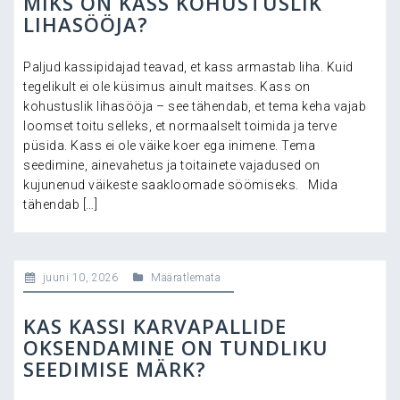
MIKS ON KASS KOHUSTUSLIK
LIHASÖÖJA?
Paljud kassipidajad teavad, et kass armastab liha. Kuid
tegelikult ei ole küsimus ainult maitses. Kass on
kohustuslik lihasööja – see tähendab, et tema keha vajab
loomset toitu selleks, et normaalselt toimida ja terve
püsida. Kass ei ole väike koer ega inimene. Tema
seedimine, ainevahetus ja toitainete vajadused on
kujunenud väikeste saakloomade söömiseks. Mida
tähendab […]
juuni 10, 2026
Määratlemata
KAS KASSI KARVAPALLIDE
OKSENDAMINE ON TUNDLIKU
SEEDIMISE MÄRK?