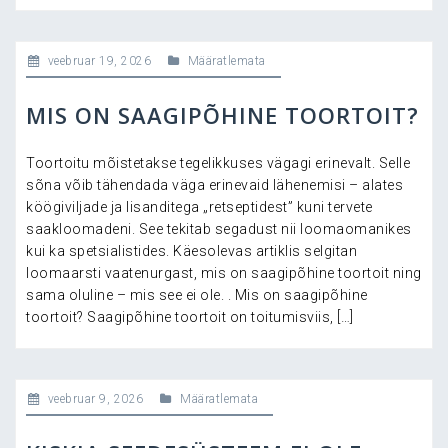
veebruar 19, 2026
Määratlemata
MIS ON SAAGIPÕHINE TOORTOIT?
Toortoitu mõistetakse tegelikkuses vägagi erinevalt. Selle
sõna võib tähendada väga erinevaid lähenemisi – alates
köögiviljade ja lisanditega „retseptidest” kuni tervete
saakloomadeni. See tekitab segadust nii loomaomanikes
kui ka spetsialistides. Käesolevas artiklis selgitan
loomaarsti vaatenurgast, mis on saagipõhine toortoit ning
sama oluline – mis see ei ole. . Mis on saagipõhine
toortoit? Saagipõhine toortoit on toitumisviis, […]
veebruar 9, 2026
Määratlemata