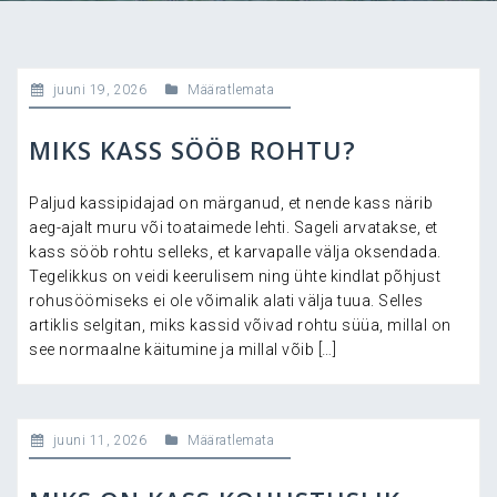
juuni 19, 2026
Määratlemata
MIKS KASS SÖÖB ROHTU?
Paljud kassipidajad on märganud, et nende kass närib
aeg-ajalt muru või toataimede lehti. Sageli arvatakse, et
kass sööb rohtu selleks, et karvapalle välja oksendada.
Tegelikkus on veidi keerulisem ning ühte kindlat põhjust
rohusöömiseks ei ole võimalik alati välja tuua. Selles
artiklis selgitan, miks kassid võivad rohtu süüa, millal on
see normaalne käitumine ja millal võib […]
juuni 11, 2026
Määratlemata