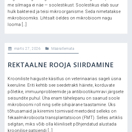
me silmaga ei näe — soolestikust. Soolestikus elab suur
hulk baktereid ja teisi mikroorganisme. Seda nimetatakse
mikrobioomiks. Lihtsalt öeldes on mikrobioom nagu
looma […]
märts 27, 2026
Määratlemata
REKTAALNE ROOJA SIIRDAMINE
Krooniliste haiguste käsitlus on veterinaarias sageli üsna
keeruline. Eriti kehtib see seedetrakti häirete, korduvate
põletike, immuunprobleemide ja antibiootikumravi järgsete
seisundite puhul. Üha enam tähelepanu on saanud soole
mikrobioomi roll ning selle sihipärane taastamine. Üks
tõhusamaid ja kiiremini toimivaid meetodeid selleks on
fekaalmikrobioota transplantatsioon (FMT). Selles artiklis
selgitan, miks võib olla kliiniliselt põhjendatud alustada
kroonilise patsiendi […]