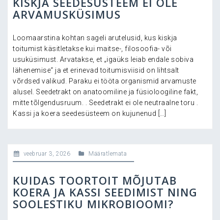
KISKJA SEEDESÜSTEEM EI OLE
ARVAMUSKÜSIMUS
Loomaarstina kohtan sageli arutelusid, kus kiskja
toitumist käsitletakse kui maitse-, filosoofia- või
usuküsimust. Arvatakse, et „igaüks leiab endale sobiva
lähenemise“ ja et erinevad toitumisviisid on lihtsalt
võrdsed valikud. Paraku ei tööta organismid arvamuste
alusel. Seedetrakt on anatoomiline ja füsioloogiline fakt,
mitte tõlgendusruum. . Seedetrakt ei ole neutraalne toru .
Kassi ja koera seedesüsteem on kujunenud […]
veebruar 3, 2026
Määratlemata
KUIDAS TOORTOIT MÕJUTAB
KOERA JA KASSI SEEDIMIST NING
SOOLESTIKU MIKROBIOOMI?