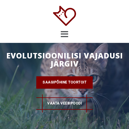
Skip
to
content
EVOLUTSIOONILISI VAJADUSI
JÄRGIV
SAAGIPÕHINE TOORTOIT
VAATA VEEBIPOODI