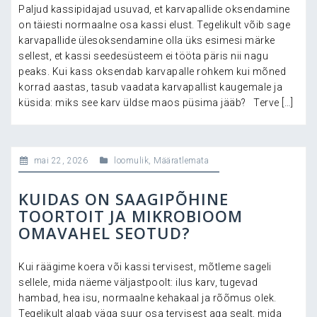
Paljud kassipidajad usuvad, et karvapallide oksendamine
on täiesti normaalne osa kassi elust. Tegelikult võib sage
karvapallide ülesoksendamine olla üks esimesi märke
sellest, et kassi seedesüsteem ei tööta päris nii nagu
peaks. Kui kass oksendab karvapalle rohkem kui mõned
korrad aastas, tasub vaadata karvapallist kaugemale ja
küsida: miks see karv üldse maos püsima jääb? Terve […]
mai 22, 2026
loomulik
,
Määratlemata
KUIDAS ON SAAGIPÕHINE
TOORTOIT JA MIKROBIOOM
OMAVAHEL SEOTUD?
Kui räägime koera või kassi tervisest, mõtleme sageli
sellele, mida näeme väljastpoolt: ilus karv, tugevad
hambad, hea isu, normaalne kehakaal ja rõõmus olek.
Tegelikult algab väga suur osa tervisest aga sealt, mida