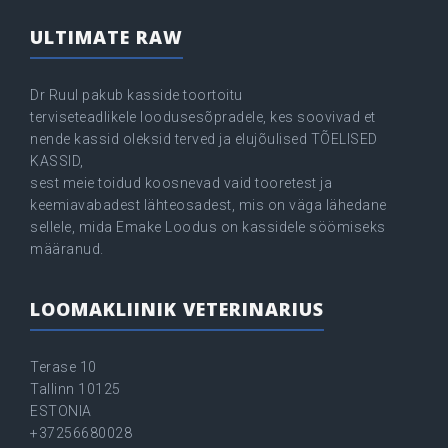
ULTIMATE RAW
Dr Ruul pakub kasside toortoitu
terviseteadlikele loodusesõpradele, kes soovivad et
nende kassid oleksid terved ja elujõulised TÕELISED
KASSID,
sest meie toidud koosnevad vaid tooretest ja
keemiavabadest lähteosadest, mis on väga lähedane
sellele, mida Emake Loodus on kassidele söömiseks
määranud.
LOOMAKLIINIK VETERINARIUS
Terase 10
Tallinn 10125
ESTONIA
+37256680028