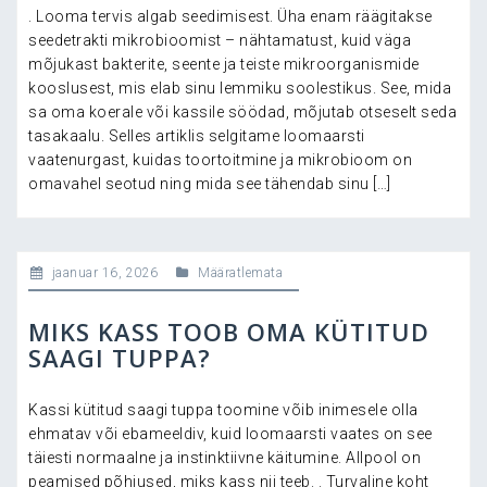
. Looma tervis algab seedimisest. Üha enam räägitakse
seedetrakti mikrobioomist – nähtamatust, kuid väga
mõjukast bakterite, seente ja teiste mikroorganismide
kooslusest, mis elab sinu lemmiku soolestikus. See, mida
sa oma koerale või kassile söödad, mõjutab otseselt seda
tasakaalu. Selles artiklis selgitame loomaarsti
vaatenurgast, kuidas toortoitmine ja mikrobioom on
omavahel seotud ning mida see tähendab sinu […]
jaanuar 16, 2026
Määratlemata
MIKS KASS TOOB OMA KÜTITUD
SAAGI TUPPA?
Kassi kütitud saagi tuppa toomine võib inimesele olla
ehmatav või ebameeldiv, kuid loomaarsti vaates on see
täiesti normaalne ja instinktiivne käitumine. Allpool on
peamised põhjused, miks kass nii teeb. . Turvaline koht