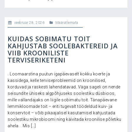
veebruar 28, 2026
Määratlemata
KUIDAS SOBIMATU TOIT
KAHJUSTAB SOOLEBAKTEREID JA
VIIB KROONILISTE
TERVISERIKETENI
. Loomaarstina puutun igapäevaselt kokku koerte ja
kassidega, kelle terviseprobleemid on kroonilised,
korduvad ja raskesti lahendatavad. Väga sageli on nende
seisundite ühiseks algpõhjuseks soolestiku düsbioos,
mille vallandajaks on liigile sobimatu toit. Tänapäevane
lemmikloomade toit – eriti tugevalt töödeldud kuiv- ja
konservtoit – võib pikaajalisel kasutamisel kahjustada
soolestiku mikrobioomi ning käivitada kroonilise põletiku
ahela. . Mis […]