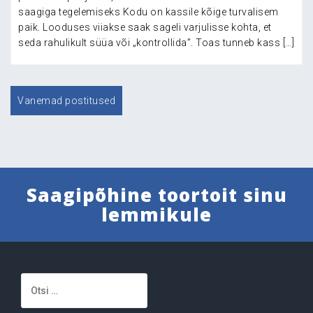
saagiga tegelemiseks Kodu on kassile kõige turvalisem
paik. Looduses viiakse saak sageli varjulisse kohta, et
seda rahulikult süüa või „kontrollida”. Toas tunneb kass […]
Navigeerimine
Vanemad postitused
Saagipõhine toortoit sinu
lemmikule
Otsi: