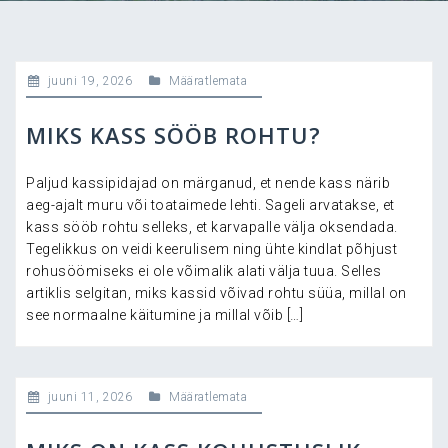
juuni 19, 2026
Määratlemata
MIKS KASS SÖÖB ROHTU?
Paljud kassipidajad on märganud, et nende kass närib
aeg-ajalt muru või toataimede lehti. Sageli arvatakse, et
kass sööb rohtu selleks, et karvapalle välja oksendada.
Tegelikkus on veidi keerulisem ning ühte kindlat põhjust
rohusöömiseks ei ole võimalik alati välja tuua. Selles
artiklis selgitan, miks kassid võivad rohtu süüa, millal on
see normaalne käitumine ja millal võib […]
juuni 11, 2026
Määratlemata