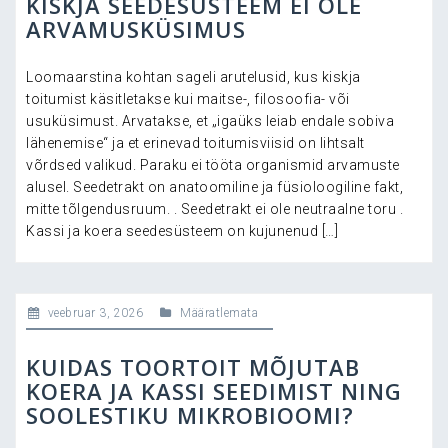
KISKJA SEEDESÜSTEEM EI OLE
ARVAMUSKÜSIMUS
Loomaarstina kohtan sageli arutelusid, kus kiskja
toitumist käsitletakse kui maitse-, filosoofia- või
usuküsimust. Arvatakse, et „igaüks leiab endale sobiva
lähenemise“ ja et erinevad toitumisviisid on lihtsalt
võrdsed valikud. Paraku ei tööta organismid arvamuste
alusel. Seedetrakt on anatoomiline ja füsioloogiline fakt,
mitte tõlgendusruum. . Seedetrakt ei ole neutraalne toru .
Kassi ja koera seedesüsteem on kujunenud […]
veebruar 3, 2026
Määratlemata
KUIDAS TOORTOIT MÕJUTAB
KOERA JA KASSI SEEDIMIST NING
SOOLESTIKU MIKROBIOOMI?