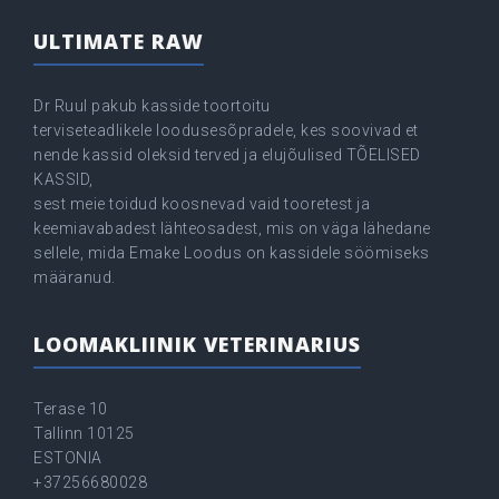
ULTIMATE RAW
Dr Ruul pakub kasside toortoitu
terviseteadlikele loodusesõpradele, kes soovivad et
nende kassid oleksid terved ja elujõulised TÕELISED
KASSID,
sest meie toidud koosnevad vaid tooretest ja
keemiavabadest lähteosadest, mis on väga lähedane
sellele, mida Emake Loodus on kassidele söömiseks
määranud.
LOOMAKLIINIK VETERINARIUS
Terase 10
Tallinn 10125
ESTONIA
+37256680028