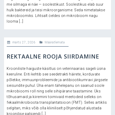
me silmaga ei näe — soolestikust. Soolestikus elab suur
hulk baktereid ja teisi mikroorganisme. Seda nimetatakse
mikrobioomiks. Lihtsalt öeldes on mikrobioom nagu
looma […]
märts 27, 2026
Määratlemata
REKTAALNE ROOJA SIIRDAMINE
Krooniliste haiguste käsitlus on veterinaarias sageli üsna
keeruline. Eriti kehtib see seedetrakti häirete, korduvate
põletike, immuunprobleemide ja antibiootikumravi järgsete
seisundite puhul. Üha enam tähelepanu on saanud soole
mikrobioomi roll ning selle sihipärane taastamine. Üks
tõhusamaid ja kiiremini toimivaid meetodeid selleks on
fekaalmikrobioota transplantatsioon (FMT). Selles artiklis
selgitan, miks võib olla kliiniliselt põhjendatud alustada
kroonilise patsiendi […]