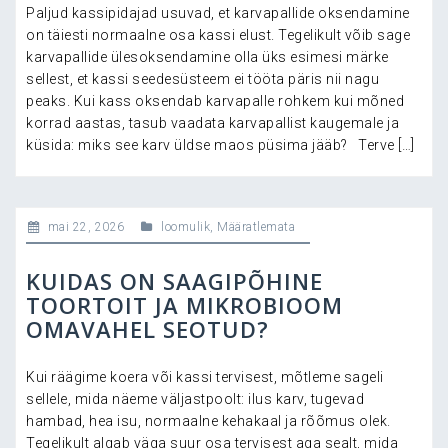
Paljud kassipidajad usuvad, et karvapallide oksendamine
on täiesti normaalne osa kassi elust. Tegelikult võib sage
karvapallide ülesoksendamine olla üks esimesi märke
sellest, et kassi seedesüsteem ei tööta päris nii nagu
peaks. Kui kass oksendab karvapalle rohkem kui mõned
korrad aastas, tasub vaadata karvapallist kaugemale ja
küsida: miks see karv üldse maos püsima jääb? Terve […]
mai 22, 2026
loomulik
,
Määratlemata
KUIDAS ON SAAGIPÕHINE
TOORTOIT JA MIKROBIOOM
OMAVAHEL SEOTUD?
Kui räägime koera või kassi tervisest, mõtleme sageli
sellele, mida näeme väljastpoolt: ilus karv, tugevad
hambad, hea isu, normaalne kehakaal ja rõõmus olek.
Tegelikult algab väga suur osa tervisest aga sealt, mida