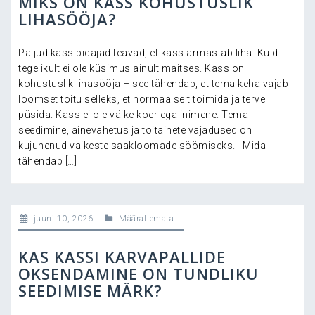
MIKS ON KASS KOHUSTUSLIK
LIHASÖÖJA?
Paljud kassipidajad teavad, et kass armastab liha. Kuid
tegelikult ei ole küsimus ainult maitses. Kass on
kohustuslik lihasööja – see tähendab, et tema keha vajab
loomset toitu selleks, et normaalselt toimida ja terve
püsida. Kass ei ole väike koer ega inimene. Tema
seedimine, ainevahetus ja toitainete vajadused on
kujunenud väikeste saakloomade söömiseks. Mida
tähendab […]
juuni 10, 2026
Määratlemata
KAS KASSI KARVAPALLIDE
OKSENDAMINE ON TUNDLIKU
SEEDIMISE MÄRK?