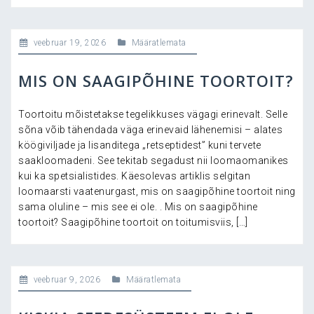
veebruar 19, 2026
Määratlemata
MIS ON SAAGIPÕHINE TOORTOIT?
Toortoitu mõistetakse tegelikkuses vägagi erinevalt. Selle
sõna võib tähendada väga erinevaid lähenemisi – alates
köögiviljade ja lisanditega „retseptidest” kuni tervete
saakloomadeni. See tekitab segadust nii loomaomanikes
kui ka spetsialistides. Käesolevas artiklis selgitan
loomaarsti vaatenurgast, mis on saagipõhine toortoit ning
sama oluline – mis see ei ole. . Mis on saagipõhine
toortoit? Saagipõhine toortoit on toitumisviis, […]
veebruar 9, 2026
Määratlemata