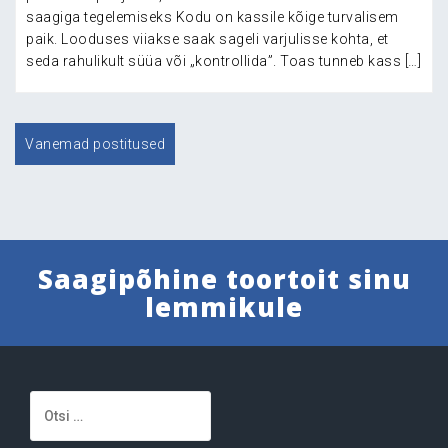
saagiga tegelemiseks Kodu on kassile kõige turvalisem
paik. Looduses viiakse saak sageli varjulisse kohta, et
seda rahulikult süüa või „kontrollida”. Toas tunneb kass […]
Navigeerimine
Vanemad postitused
Saagipõhine toortoit sinu
lemmikule
Otsi: