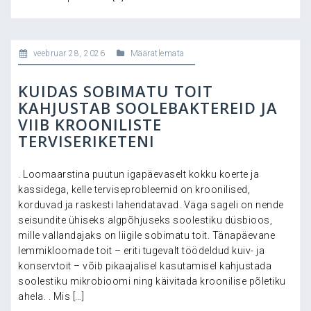
veebruar 28, 2026
Määratlemata
KUIDAS SOBIMATU TOIT
KAHJUSTAB SOOLEBAKTEREID JA
VIIB KROONILISTE
TERVISERIKETENI
. Loomaarstina puutun igapäevaselt kokku koerte ja
kassidega, kelle terviseprobleemid on kroonilised,
korduvad ja raskesti lahendatavad. Väga sageli on nende
seisundite ühiseks algpõhjuseks soolestiku düsbioos,
mille vallandajaks on liigile sobimatu toit. Tänapäevane
lemmikloomade toit – eriti tugevalt töödeldud kuiv- ja
konservtoit – võib pikaajalisel kasutamisel kahjustada
soolestiku mikrobioomi ning käivitada kroonilise põletiku
ahela. . Mis […]