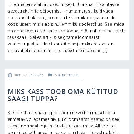
. Looma tervis algab seedimisest. Üha enam räägitakse
seedetrakti mikrobioomist – nähtamatust, kuid väga
mõjukast bakterite, seente ja teiste mikroorganismide
kooslusest, mis elab sinu lemmiku soolestikus. See, mida
sa oma koerale või kassile söödad, mõjutab otseselt seda
tasakaalu. Selles artiklis selgitame loomaarsti
vaatenurgast, kuidas toortoitmine ja mikrobioom on
omavahel seotud ning mida see tähendab sinu […]
jaanuar 16, 2026
Määratlemata
MIKS KASS TOOB OMA KÜTITUD
SAAGI TUPPA?
Kassi kütitud saagi tuppa toomine võib inimesele olla
ehmatav või ebameeldiv, kuid loomaarsti vaates on see
täiesti normaalne ja instinktiivne käitumine. Allpool on
peamised põhjused, miks kass nii teeb. . Turvaline koht