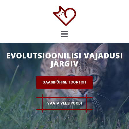
Skip
to
content
EVOLUTSIOONILISI VAJADUSI
JÄRGIV
SAAGIPÕHINE TOORTOIT
VAATA VEEBIPOODI