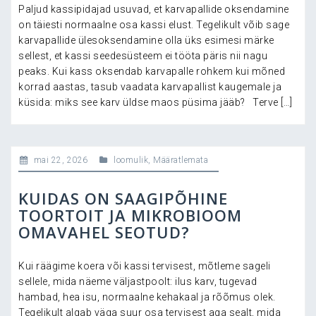
Paljud kassipidajad usuvad, et karvapallide oksendamine
on täiesti normaalne osa kassi elust. Tegelikult võib sage
karvapallide ülesoksendamine olla üks esimesi märke
sellest, et kassi seedesüsteem ei tööta päris nii nagu
peaks. Kui kass oksendab karvapalle rohkem kui mõned
korrad aastas, tasub vaadata karvapallist kaugemale ja
küsida: miks see karv üldse maos püsima jääb? Terve […]
mai 22, 2026
loomulik
,
Määratlemata
KUIDAS ON SAAGIPÕHINE
TOORTOIT JA MIKROBIOOM
OMAVAHEL SEOTUD?
Kui räägime koera või kassi tervisest, mõtleme sageli
sellele, mida näeme väljastpoolt: ilus karv, tugevad
hambad, hea isu, normaalne kehakaal ja rõõmus olek.
Tegelikult algab väga suur osa tervisest aga sealt, mida