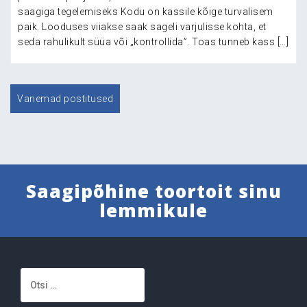
saagiga tegelemiseks Kodu on kassile kõige turvalisem
paik. Looduses viiakse saak sageli varjulisse kohta, et
seda rahulikult süüa või „kontrollida”. Toas tunneb kass […]
Navigeerimine
Vanemad postitused
Saagipõhine toortoit sinu
lemmikule
Otsi: