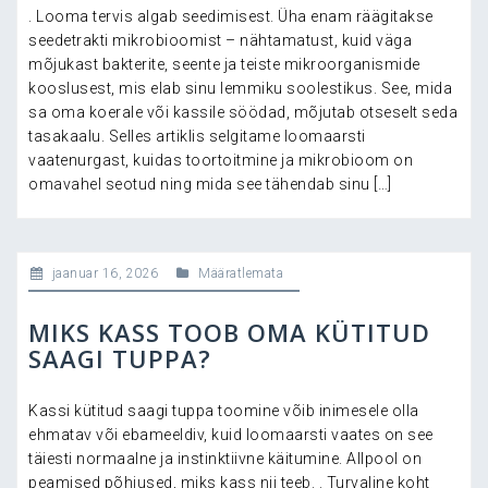
. Looma tervis algab seedimisest. Üha enam räägitakse
seedetrakti mikrobioomist – nähtamatust, kuid väga
mõjukast bakterite, seente ja teiste mikroorganismide
kooslusest, mis elab sinu lemmiku soolestikus. See, mida
sa oma koerale või kassile söödad, mõjutab otseselt seda
tasakaalu. Selles artiklis selgitame loomaarsti
vaatenurgast, kuidas toortoitmine ja mikrobioom on
omavahel seotud ning mida see tähendab sinu […]
jaanuar 16, 2026
Määratlemata
MIKS KASS TOOB OMA KÜTITUD
SAAGI TUPPA?
Kassi kütitud saagi tuppa toomine võib inimesele olla
ehmatav või ebameeldiv, kuid loomaarsti vaates on see
täiesti normaalne ja instinktiivne käitumine. Allpool on
peamised põhjused, miks kass nii teeb. . Turvaline koht