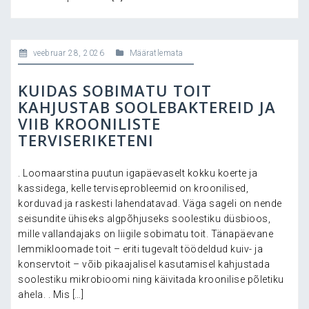
veebruar 28, 2026
Määratlemata
KUIDAS SOBIMATU TOIT
KAHJUSTAB SOOLEBAKTEREID JA
VIIB KROONILISTE
TERVISERIKETENI
. Loomaarstina puutun igapäevaselt kokku koerte ja
kassidega, kelle terviseprobleemid on kroonilised,
korduvad ja raskesti lahendatavad. Väga sageli on nende
seisundite ühiseks algpõhjuseks soolestiku düsbioos,
mille vallandajaks on liigile sobimatu toit. Tänapäevane
lemmikloomade toit – eriti tugevalt töödeldud kuiv- ja
konservtoit – võib pikaajalisel kasutamisel kahjustada
soolestiku mikrobioomi ning käivitada kroonilise põletiku
ahela. . Mis […]