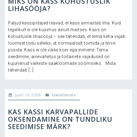
MIKS ON KASS KOHUSTUSLIK
LIHASÖÖJA?
Paljud kassipidajad teavad, et kass armastab liha. Kuid
tegelikult ei ole küsimus ainult maitses. Kass on
kohustuslik lihasööja – see tähendab, et tema keha vajab
loomset toitu selleks, et normaalselt toimida ja terve
püsida. Kass ei ole väike koer ega inimene. Tema
seedimine, ainevahetus ja toitainete vajadused on
kujunenud väikeste saakloomade söömiseks. Mida
tähendab […]
juuni 10, 2026
Määratlemata
KAS KASSI KARVAPALLIDE
OKSENDAMINE ON TUNDLIKU
SEEDIMISE MÄRK?