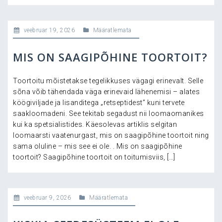
veebruar 19, 2026
Määratlemata
MIS ON SAAGIPÕHINE TOORTOIT?
Toortoitu mõistetakse tegelikkuses vägagi erinevalt. Selle
sõna võib tähendada väga erinevaid lähenemisi – alates
köögiviljade ja lisanditega „retseptidest” kuni tervete
saakloomadeni. See tekitab segadust nii loomaomanikes
kui ka spetsialistides. Käesolevas artiklis selgitan
loomaarsti vaatenurgast, mis on saagipõhine toortoit ning
sama oluline – mis see ei ole. . Mis on saagipõhine
toortoit? Saagipõhine toortoit on toitumisviis, […]
veebruar 9, 2026
Määratlemata