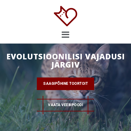
Skip
to
content
EVOLUTSIOONILISI VAJADUSI
JÄRGIV
SAAGIPÕHINE TOORTOIT
VAATA VEEBIPOODI