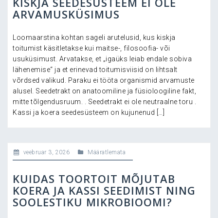
KISKJA SEEDESÜSTEEM EI OLE
ARVAMUSKÜSIMUS
Loomaarstina kohtan sageli arutelusid, kus kiskja
toitumist käsitletakse kui maitse-, filosoofia- või
usuküsimust. Arvatakse, et „igaüks leiab endale sobiva
lähenemise“ ja et erinevad toitumisviisid on lihtsalt
võrdsed valikud. Paraku ei tööta organismid arvamuste
alusel. Seedetrakt on anatoomiline ja füsioloogiline fakt,
mitte tõlgendusruum. . Seedetrakt ei ole neutraalne toru .
Kassi ja koera seedesüsteem on kujunenud […]
veebruar 3, 2026
Määratlemata
KUIDAS TOORTOIT MÕJUTAB
KOERA JA KASSI SEEDIMIST NING
SOOLESTIKU MIKROBIOOMI?