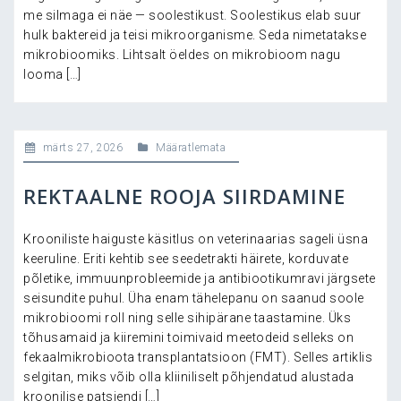
me silmaga ei näe — soolestikust. Soolestikus elab suur
hulk baktereid ja teisi mikroorganisme. Seda nimetatakse
mikrobioomiks. Lihtsalt öeldes on mikrobioom nagu
looma […]
märts 27, 2026
Määratlemata
REKTAALNE ROOJA SIIRDAMINE
Krooniliste haiguste käsitlus on veterinaarias sageli üsna
keeruline. Eriti kehtib see seedetrakti häirete, korduvate
põletike, immuunprobleemide ja antibiootikumravi järgsete
seisundite puhul. Üha enam tähelepanu on saanud soole
mikrobioomi roll ning selle sihipärane taastamine. Üks
tõhusamaid ja kiiremini toimivaid meetodeid selleks on
fekaalmikrobioota transplantatsioon (FMT). Selles artiklis
selgitan, miks võib olla kliiniliselt põhjendatud alustada
kroonilise patsiendi […]