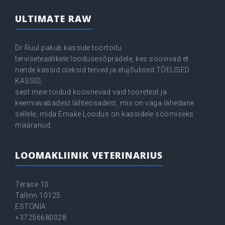
ULTIMATE RAW
Dr Ruul pakub kasside toortoitu
terviseteadlikele loodusesõpradele, kes soovivad et
nende kassid oleksid terved ja elujõulised TÕELISED
KASSID,
sest meie toidud koosnevad vaid tooretest ja
keemiavabadest lähteosadest, mis on väga lähedane
sellele, mida Emake Loodus on kassidele söömiseks
määranud.
LOOMAKLIINIK VETERINARIUS
Terase 10
Tallinn 10125
ESTONIA
+37256680028