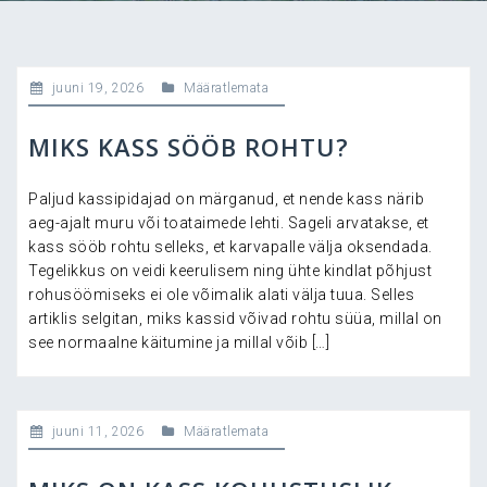
juuni 19, 2026
Määratlemata
MIKS KASS SÖÖB ROHTU?
Paljud kassipidajad on märganud, et nende kass närib
aeg-ajalt muru või toataimede lehti. Sageli arvatakse, et
kass sööb rohtu selleks, et karvapalle välja oksendada.
Tegelikkus on veidi keerulisem ning ühte kindlat põhjust
rohusöömiseks ei ole võimalik alati välja tuua. Selles
artiklis selgitan, miks kassid võivad rohtu süüa, millal on
see normaalne käitumine ja millal võib […]
juuni 11, 2026
Määratlemata